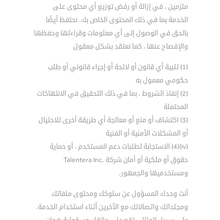
ملزمين ، في إزالة أو رفض توزيع أي محتوى على
الخدمة بما في ذلك المحتوى الخاص بك. نحتفظ أيضًا
بالحق في الوصول إلى أي معلومات وقراءتها وحفظها
والإفصاح عنها ، كما نعتقد بشكل معقول
(1) تلبية أي قانون أو لائحة أو إجراء قانوني أو طلب
حكومي معمول به
(2) إنفاذ الشروط ، بما في ذلك التحقيق في الانتهاكات
المحتملة
(3) اكتشاف أو منع أو معالجة أي طريقة أخرى للاحتيال
أو المشكلات الأمنية أو الفنية
(iv)(4) الاستجابة لطلبات دعم المستخدم ، أو حماية
حقوق أو ملكية أو أمان شركة .Talentera Inc
ومستخدميها والجمهور.
أنت وحدك المسؤول عن سلوكك ومحتوى ملفاتك
ومجلداتك واتصالاتك مع الآخرين أثناء استخدام الخدمة.