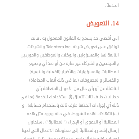
الخدمة.
14. التعويض
إلى أقصى حد يسمح به القانون المعمول به ، فأنت
توافق على تعويض شركة .Talentera Inc والشركات
التابعة لها والمسؤولين والوكلاء والموظفين والموردين
والمرخصين والشركاء غير ضارة من أو ضد أي وجميع
المطالبات والمسؤوليات والأضرار (الفعلية والتبعية)
والخسائر والمصروفات (بما في ذلك أتعاب المحاماة)
الناشئة عن أو بأي حال من الأحوال المتعلقة بأي
مطالبات طرف ثالث تتعلق (أ) استخدامك للخدمة (بما في
ذلك أي إجراءات اتخذها طرف ثالث باستخدام حسابك) ، و
(ب) انتهاكك لهذه الشروط. في حالة وجود مثل هذه
المطالبة أو الدعوى أو الإجراء (”المطالبة”) ، سنحاول
إرسال إشعار بالمطالبة إلى معلومات الاتصال التي لدينا
لحسابك (شريطة ألا يؤدي عدم تقديم مثل هذا الإخطار