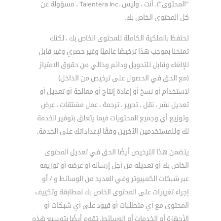
”المحتوى”). أنت ، وليس .Talentera Inc ، مسؤولة عن
كل المحتوى الخاص بك.
تحتفظ بالملكية الكاملة للمحتوى الخاص بك ، لكنك
تمنحنا بموجب هذا ترخيصًا عالميًا وغير حصري وغير قابل
للإلغاء وقابل للتحويل ودائم وخالي من حقوق الامتياز
(مع الحق في الحصول على ترخيص من الداخل)
لاستخدام أو نسخ أو إعادة إنتاج أو معالجة أو تعديل أو
تعديل نشر ، نقل ، تحرير ، ترجمة ، عمل مشتقات ، عرض
وتوزيع أي وجميع المحتويات فيما يتعلق بتوفير الخدمة
لك وللمستخدمين الآخرين وفقًا لإعداداتك على الخدمة.
يتضمن هذا الترخيص أيضًا الحق في تعديل المحتوى
الخاص بك أو تعديله من أجل إرساله أو عرضه أو توزيعه
عبر شبكات الكمبيوتر وفي العديد من الوسائط و / أو
إجراء تغييرات على المحتوى الخاص بك لمطابقة وتكييف
المحتوى مع أي متطلبات أو قيود على أي شبكات أو
الأجهزة أو الخدمات أو الوسائط. تقوم أيضًا بتوسيع هذه