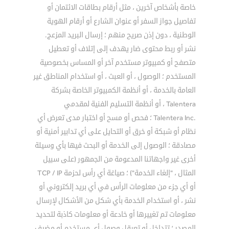
خاصة بأشخاص آخرين ، مثل أرقام بطاقات الائتمان أو
تفاصيل جواز السفر أو عنوان الشارع أو أرقام الهوية
الوطنية ، دون إذن صريح منهم ؛ إرسال البريد المزعج.
نشر أو ربط محتوى ضار يهدف إلى إتلاف أو تعطيل
متصفح أو كمبيوتر مستخدم آخر أو المساس بخصوصية
المستخدم ؛ الوصول ، أو العبث ، أو استخدام المناطق غير
العامة بالخدمة ، أو أنظمة الكمبيوتر الخاصة بشركة
Talentera ، أو أنظمة التسليم الفنية لمقدمي
.Talentera Inc ؛ فحص أو مسح أو اختبار مدى تعرض أي
نظام أو شبكة أو خرق أو التحايل على أي تدابير أمنية أو
مصادقة ؛ الوصول إلى الخدمة أو البحث فيها بأي وسيلة
أخرى غير واجهاتنا المدعومة من الجمهور (على سبيل
المثال ، "إلغاء الخدمة") ؛ صياغة أي رأس لحزمة TCP / IP
أو أي جزء من معلومات الرأس في أي بريد إلكتروني أو
نشر ، أو استخدام الخدمة بأي شكل من الأشكال لإرسال
معلومات تم تغييرها أو خادعة أو معلومات كاذبة لتحديد
المصدر ؛ تتداخل أو تعرقل وصول أي مستخدم أو مضيف