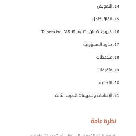
14. التعويض
15. اتفاق كامل
16. لا يوجد ضمان - تتوفر Talnera Inc. "AS-IS"
17. حدود المسؤولية
18. ملاحظات
19. متفرقات
20. التحكيم
21. الإضافات وتطبيقات الطرف الثالث
نظرة عامة
شروط هذه الخدمة ، إلى جانب أي تعديلات ونماذج