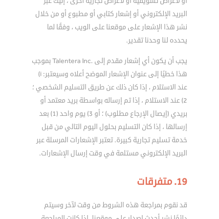
أو لأغراض تسويقية أو لأغراض تجارية أخرى ، إليك عبر
البريد الإلكتروني أو إشعار كتابي أو مطبوع أو من خلال
نشر هذا الإشعار على موقعنا على الويب ، وفقًا لما
يحدده لنا وحدنا تقدير.
يجب أن يكون أي إشعار مقدم إلى .Talentera Inc بموجب
هذا خطيًا إلى عنوان الإشعار الموضح أعلاه وسيعتبر: i)
عند الاستلام ، إذا كان ذلك عن طريق التسليم الشخصي ؛
2) عند الاستلام ، إذا تم إرساله بواسطة بريد معتمد أو
بريدي (إيصال الإرجاع مطلوب) ؛ أو 3) يوم واحد (1) بعد
إرسالها ، إذا كان التسليم بحلول اليوم التالي من قبل
خدمة تسليم تجارية كبيرة. تعتبر الإشعارات المرسلة عبر
البريد الإلكتروني مستلمة في وقت إرسال الإشعارات.
19. متفرقات
قد نقوم بمراجعة هذه الشروط من وقت لآخر وسيتم
دائمًا نشر أحدث إصدار على موقعنا. إذا كانت المراجعة ،