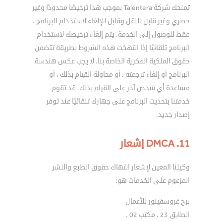
تمنحك شركة Talentera بموجب هذا ترخيصًا محدودًا وغير
حصري وغير قابل للنقل وقابل للإلغاء لاستخدام البرنامج ،
فقط للوصول إلى الخدمة. يتم إلغاء ترخيصك لاستخدام
البرنامج تلقائيًا إذا انتهكت هذه الشروط بطريقة تتضمن
حقوق الملكية الفكرية الخاصة بنا. لا يجب عكس هندسة
البرنامج أو إلغاء ترجمته ، أو محاولة القيام بذلك ، أو
مساعدة أي شخص آخر على القيام بذلك. قد تقوم
خدمتنا بتحديث البرنامج على جهازك تلقائيًا عند توفر
إصدار جديد.
11. DMCA إشعار
وكيلنا المعين لإشعار انتهاك حقوق الطبع والنشر
المزعوم على الخدمات هو:
برج غروسفينور للأعمال
الطابق 23 ، مكتب 02 ،