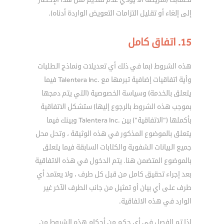
إلى إلغاء أو تقليل التزامات التعويض الواردة أدناه).
15. اتفاق كامل
هذه الشروط (بما في ذلك أي تعديلات ونماذج الطلبات
وأية اتفاقيات إضافية تبرمها مع .Talentera Inc فيما
يتعلق بالخدمة) وسياسة الخصوصية (التي يتم دمجها
بموجب هذه الشروط بالرجوع إليها) ستشكل الاتفاقية
بأكملها (”الاتفاقية”) بين .Talentera Inc وبينك فيما
يتعلق بالموضوع المذكور في هذه الوثيقة ، وتحل محل
جميع البيانات الشفوية والكتابات السابقة فيما يتعلق
بالموضوع المتضمن هنا. يتم الدخول في هذه الاتفاقية
بعد إجراء تحقيق كامل من قبل كل طرف ، ولا يعتمد أي
طرف على أي بيان أو تمثيل من جانب الطرف الآخر غير
الوارد في هذه الاتفاقية.
إذا تم الفصل في أي حكم من أحكام هذه الشروط من