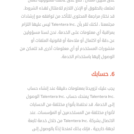
على سبيل المثال ، تقع على عاتقك مسؤولية ضمان
تمتعك بالحقوق أو الإذن اللازم للامتثال لهذه الشروط.
قد نختار مراجعة المحتوى للتأكد من توافقه مع إرشادات
مجتمعنا ، لكنك تقر بأن .Talentera Inc ليس عليها التزام
بمراقبة أي معلومات على الخدمة. نحن لسنا مسؤولين
عن دقة أو اكتمال أو ملاءمة أو قانونية الملفات أو
منشورات المستخدم أو أي معلومات أخرى قد تتمكن من
الوصول إليها باستخدام الخدمة.
6. حسابك
يجب عليك تزويدنا بمعلومات دقيقة عند إنشاء حساب
.Talentera Inc يمنحك حساب .Talentera Inc الوصول
إلى الخدمة. قد نحتفظ بأنواع مختلفة من الحسابات
لأنواع مختلفة من المستخدمين أو المؤسسات. عند
الاتصال بشركة .Talentera Inc من خلال خدمة تابعة
لجهة خارجية ، فإنك بذلك تمنحنا إذنًا بالوصول إلى