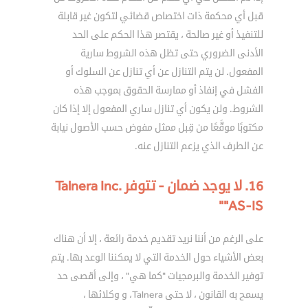
قبل أي محكمة ذات اختصاص قضائي لتكون غير قابلة
للتنفيذ أو غير صالحة ، يقتصر هذا الحكم على الحد
الأدنى الضروري حتى تظل هذه الشروط سارية
المفعول. لن يتم التنازل عن أي تنازل عن السلوك أو
الفشل في إنفاذ أو ممارسة الحقوق بموجب هذه
الشروط. ولن يكون أي تنازل ساري المفعول إلا إذا كان
مكتوبًا موقَّعًا من قِبل ممثل مفوض حسب الأصول نيابة
عن الطرف الذي يزعم التنازل عنه.
16. لا يوجد ضمان - تتوفر Talnera Inc.
"AS-IS"
على الرغم من أننا نريد تقديم خدمة رائعة ، إلا أن هناك
بعض الأشياء حول الخدمة التي لا يمكننا الوعد بها. يتم
توفير الخدمة والبرمجيات "كما هي" ، وإلى أقصى حد
يسمح به القانون ، لا حتى Talnera، و وكلائها ،